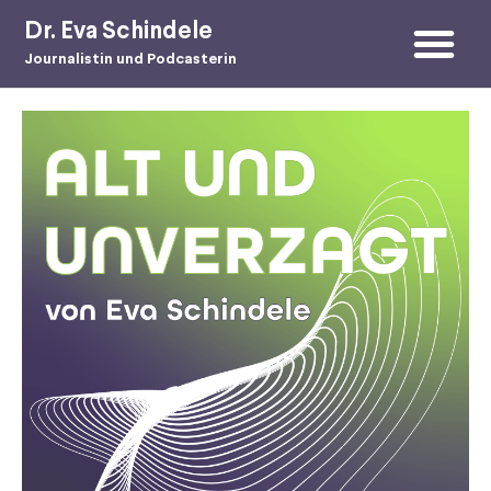
Skip
ESSAYS & BÜCHER
Dr. Eva Schindele
to
content
Journalistin und Podcasterin